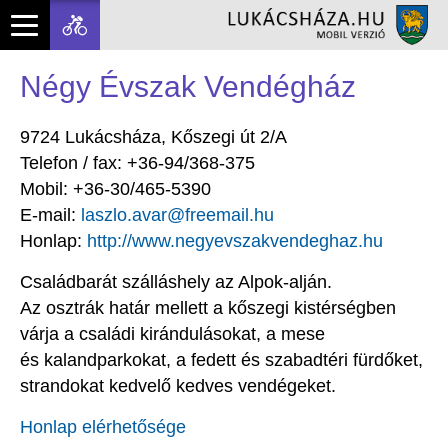
Négy Évszak Vendégház
9724 Lukácsháza, Kőszegi út 2/A
Telefon / fax: +36-94/368-375
Mobil: +36-30/465-5390
E-mail:
laszlo.avar@freemail.hu
Honlap:
http://www.negyevszakvendeghaz.hu
Családbarát szálláshely az Alpok-alján.
Az osztrák határ mellett a kőszegi kistérségben
várja a családi kirándulásokat, a mese
és kalandparkokat, a fedett és szabadtéri fürdőket,
strandokat kedvelő kedves vendégeket.
Honlap elérhetősége